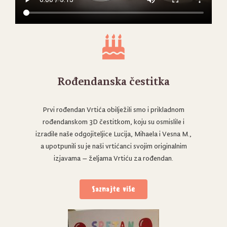
Rođendanska čestitka
Prvi rođendan Vrtića obilježili smo i prikladnom
rođendanskom 3D čestitkom, koju su osmislile i
izradile naše odgojiteljice Lucija, Mihaela i Vesna M.,
a upotpunili su je naši vrtićanci svojim originalnim
izjavama – željama Vrtiću za rođendan.
Saznajte više