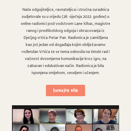
Naše odgojiteljice, ravnateljica i stručna suradnica
sudjelovale su u srijedu (26. siječnja 2022. godine) u
online radionici pod vodstvom Lane Kihas, magistre
ranog i predškolskog odgoja i obrazovanja iz
Dječjeg vrtića Petar Pan. Radionica je zamišljena
kao još jedan od događaja kojim obilježavamo
rođendan Vrtića te se tema odnosila na timski rad i
važnost dvosmjerne komunikacije kroz igru, na
zabavan i edukativan način. Radionica je bila
ispunjena smijehom, veseljem i učenjem.
Saznajte više