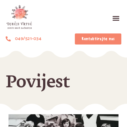
049/521-034
Kontaktirajte nas
Povijest